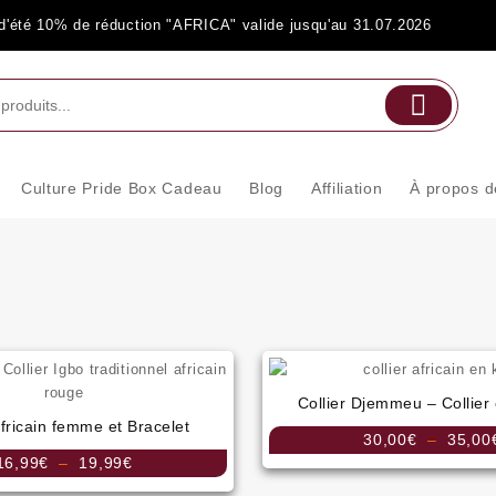
e d'été 10% de réduction "AFRICA" valide jusqu'au 31.07.2026
Culture Pride Box Cadeau
Blog
Affiliation
À propos 
Collier Djemmeu – Collier
africain femme et Bracelet
30,00
€
–
35,00
Plage
16,99
€
–
19,99
€
de