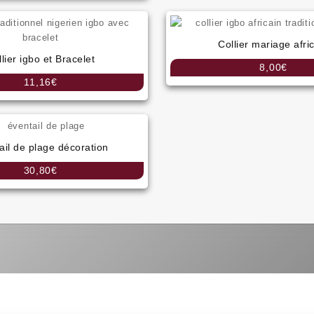
prix :
16,99€
à
Collier mariage afri
19,99€
lier igbo et Bracelet
8,00
€
11,16
€
ail de plage décoration
30,80
€