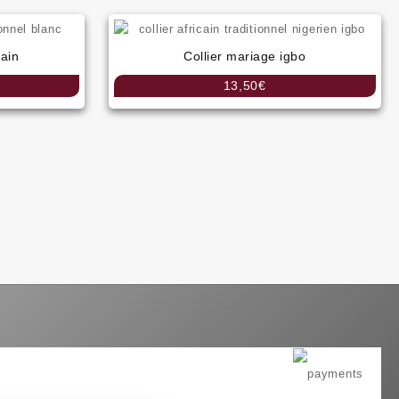
30,00€
11,34€
à
à
35,00€
12,61€
cain
Collier mariage igbo
13,50
€