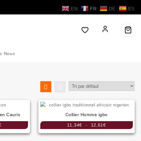
EN
FR
DE
ES
de Nous
 en Cauris
Collier Homme igbo
Plage
Plage
€
11,34
€
–
12,61
€
de
de
prix :
prix :