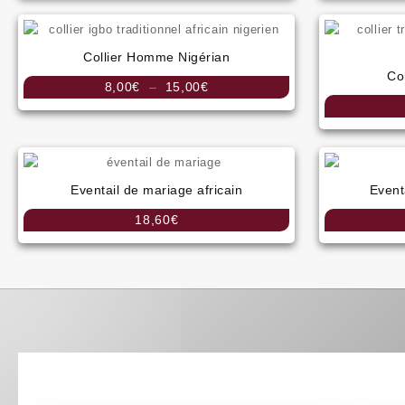
Collier Homme Nigérian
Col
Plage
8,00
€
–
15,00
€
de
prix :
8,00€
à
15,00€
Eventail de mariage africain
Event
18,60
€