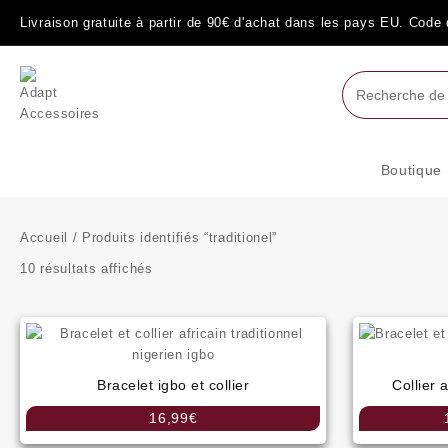
Skip
Livraison gratuite à partir de 90€ d'achat dans les pays EU. Cod
to
content
Boutique
Accueil
/ Produits identifiés “traditionel”
10 résultats affichés
Bracelet igbo et collier
Collier 
16,99
€