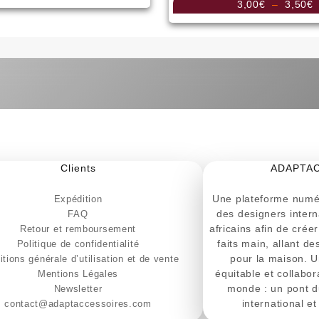
P
3,00
€
–
3,50
€
d
p
3
à
3
Clients
ADAPTA
Une plateforme numér
Expédition
des designers intern
FAQ
africains afin de crée
Retour et remboursement
faits main, allant d
Politique de confidentialité
pour la maison. U
tions générale d’utilisation et de vente
équitable et collabora
Mentions Légales
monde : un pont d
Newsletter
international et 
contact@adaptaccessoires.com