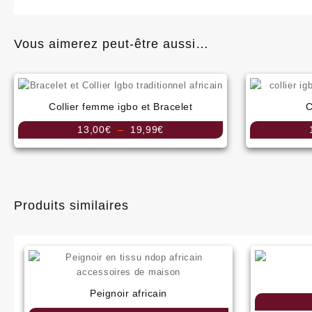
Vous aimerez peut-être aussi…
Collier femme igbo et Bracelet
C
Plage
13,00
€
–
19,99
€
de
prix :
13,00€
à
19,99€
Produits similaires
Peignoir africain