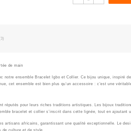
de
Bracelet
igbo
et
collier
(3)
ortée de main
c notre ensemble
Bracelet Igbo
et Collier. Ce bijou unique, inspiré de
enue, cet ensemble est bien plus qu’un accessoire : c’est une véritable 
nt réputés pour leurs riches traditions artistiques. Les
bijoux traditio
nsemble bracelet et collier s’inscrit dans cette lignée, tout en ajou
 artisans africains, garantissant une qualité exceptionnelle. Le des
 de culture et de style.