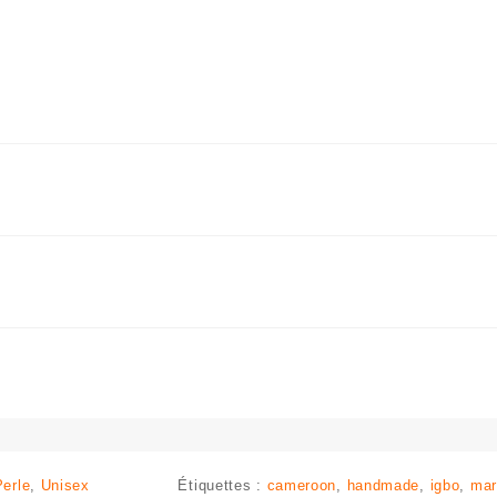
Perle
,
Unisex
Étiquettes :
cameroon
,
handmade
,
igbo
,
mar