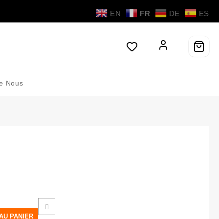
EN
FR
DE
ES
de Nous
AU PANIER