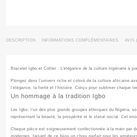
DESCRIPTION
INFORMATIONS COMPLÉMENTAIRES
AVIS 
Bracelet Igbo et Collier : L’élégance de la culture nigériane à p
Plongez dans l’univers riche et coloré de la
culture africaine
ave
l’élégance, la fierté et l’histoire. Conçu pour sublimer chaque t
Un hommage à la tradition Igbo
Les
Igbo
, l’un des plus grands groupes ethniques du Nigéria, so
représentant la beauté, la prospérité et le statut social. Cet e
Chaque pièce est soigneusement confectionnée à la main par des
modernes, faisant de ce
bijou
un choix parfait pour les amateurs