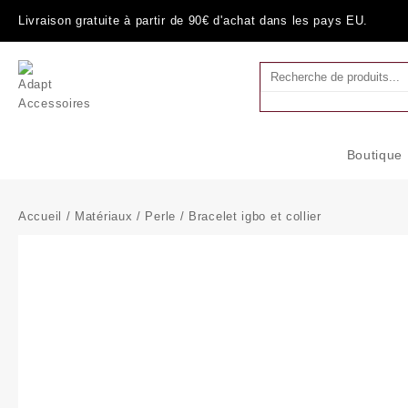
Skip
Livraison gratuite à partir de 90€ d'achat dans les pays EU.
to
content
Boutique
Accueil
/
Matériaux
/
Perle
/ Bracelet igbo et collier