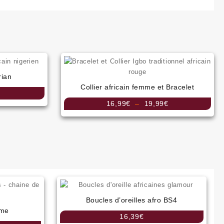
rian
Collier africain femme et Bracelet
Plage
de
Plage
16,99
€
–
19,99
€
prix :
de
8,00€
prix :
à
16,99€
15,00€
à
19,99€
Boucles d’oreilles afro BS4
mme
16,39
€