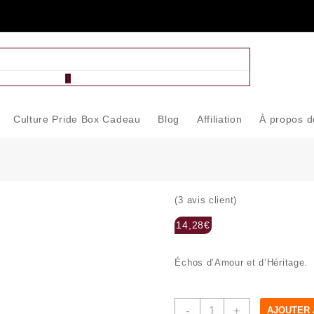
Culture Pride Box Cadeau
Blog
Affiliation
À propos 
(
3
avis client)
14,28
€
Échos d’Amour et d’Héritage.
quantité
-
+
AJOUTER 