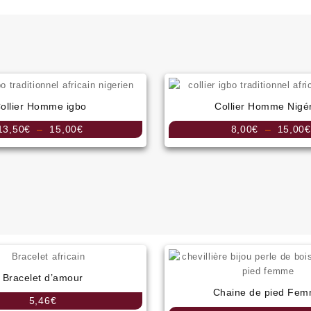
ollier Homme igbo
Collier Homme Nigé
Plage
13,50
€
–
15,00
€
8,00
€
–
15,00
€
de
prix :
13,50€
à
15,00€
Bracelet d’amour
Chaine de pied Fe
5,46
€