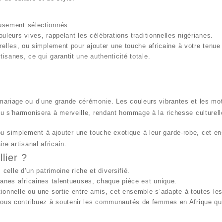
eusement sélectionnés.
uleurs vives, rappelant les célébrations traditionnelles nigérianes.
relles, ou simplement pour ajouter une touche africaine à votre tenue
isanes, ce qui garantit une authenticité totale.
mariage ou d’une grande cérémonie. Les couleurs vibrantes et les moti
ou s’harmonisera à merveille, rendant hommage à la richesse culturelle
 simplement à ajouter une touche exotique à leur garde-robe, cet ens
re artisanal africain.
lier ?
celle d’un patrimoine riche et diversifié.
sanes africaines talentueuses, chaque pièce est unique.
tionnelle ou une sortie entre amis, cet ensemble s’adapte à toutes le
vous contribuez à soutenir les communautés de femmes en Afrique qui