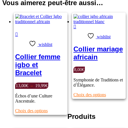
Vous aimerez peut-être aussi…
Note
5.00
sur
wishlist
5
wishlist
Collier mariage
Collier femme
africain
igbo et
8,00
€
Bracelet
Symphonie de Traditions et
d’Élégance.
Plage
13,00
€
–
19,99
€
de
Ce
Choix des options
prix :
Échos d’une Culture
produit
13,00€
Ancestrale.
a
à
plusieurs
Ce
Choix des options
19,99€
Produits
variations.
produit
Les
a
options
plusieurs