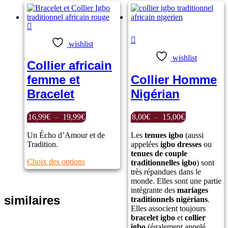
peuvent
variations.
être
Les
choisies
options
sur
peuvent
Note
5.00
sur
la
être
wishlist
5
page
choisies
wishlist
du
sur
Collier africain
produit
la
Collier Homme
femme et
page
du
Nigérian
Bracelet
produit
Plage
Plage
8,00
€
–
15,00
€
16,99
€
–
19,99
€
de
de
prix :
prix :
Les
tenues igbo
(aussi
Un Écho d’Amour et de
8,00€
16,99€
appelées
igbo dresses
ou
Tradition.
à
à
tenues de couple
Ce
Choix des options
15,00€
19,99€
traditionnelles igbo
) sont
produit
très répandues dans le
a
monde. Elles sont une partie
plusieurs
intégrante des
mariages
similaires
variations.
traditionnels nigérians
.
Les
Elles associent toujours
options
bracelet igbo
et
collier
peuvent
igbo
(également appelé