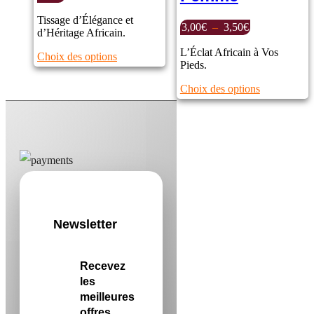
Tissage d’Élégance et
Plage
3,00
€
–
3,50
€
d’Héritage Africain.
de
prix :
L’Éclat Africain à Vos
Ce
Choix des options
3,00€
Pieds.
produit
à
a
Ce
Choix des options
3,50€
plusieurs
produit
variations.
a
Les
plusieurs
options
variations.
peuvent
Les
être
options
choisies
peuvent
sur
être
la
choisies
page
sur
du
Newsletter
la
produit
page
du
produit
Recevez
les
meilleures
offres