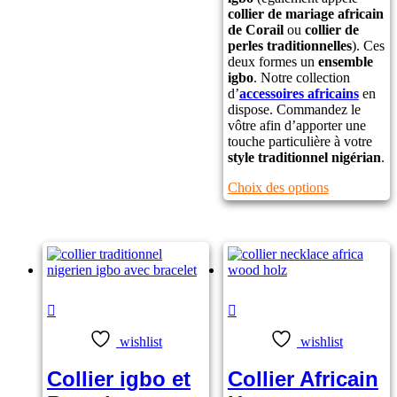
être
collier de mariage africain
choisies
de Corail
ou
collier de
sur
perles traditionnelles
). Ces
la
deux formes un
ensemble
page
igbo
. Notre collection
du
d’
accessoires africains
en
produit
dispose. Commandez le
vôtre afin d’apporter une
touche particulière à votre
style traditionnel nigérian
.
Ce
Choix des options
produit
a
plusieurs
variations.
Les
options
peuvent
Note
5.00
sur
Note
4.50
être
5
sur 5
choisies
wishlist
wishlist
sur
la
Collier igbo et
Collier Africain
page
du