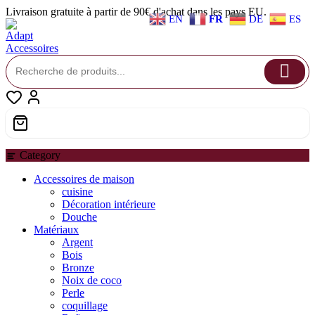
Skip
Livraison gratuite à partir de 90€ d'achat dans les pays EU.
EN
FR
DE
ES
to
content
Category
Accessoires de maison
cuisine
Décoration intérieure
Douche
Matériaux
Argent
Bois
Bronze
Noix de coco
Perle
coquillage