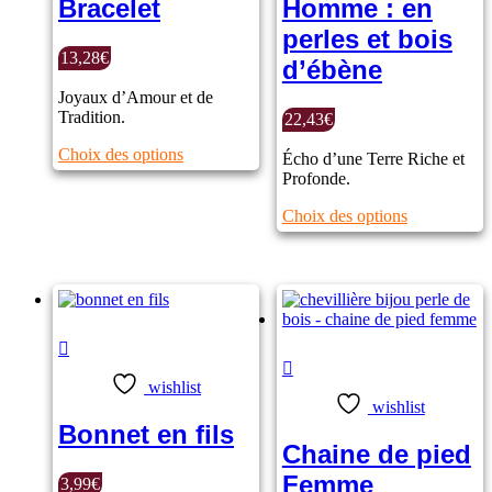
Bracelet
Homme : en
produit
perles et bois
13,28
€
d’ébène
Joyaux d’Amour et de
Tradition.
22,43
€
Ce
Choix des options
Écho d’une Terre Riche et
produit
Profonde.
a
plusieurs
Ce
Choix des options
variations.
produit
Les
a
options
plusieurs
peuvent
variations.
être
Les
choisies
options
Note
5.00
sur
sur
peuvent
5
Note
5.00
sur
la
être
5
wishlist
page
choisies
wishlist
du
sur
Bonnet en fils
produit
la
Chaine de pied
page
du
Femme
3,99
€
produit