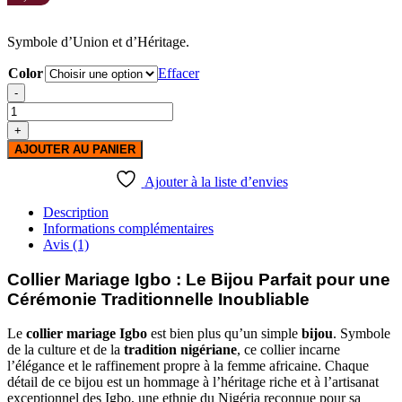
Symbole d’Union et d’Héritage.
Color
Effacer
-
quantité
de
+
Collier
AJOUTER AU PANIER
mariage
igbo
Ajouter à la liste d’envies
Description
Informations complémentaires
Avis (1)
Collier Mariage Igbo : Le Bijou Parfait pour une
Cérémonie Traditionnelle Inoubliable
Le
collier mariage Igbo
est bien plus qu’un simple
bijou
. Symbole
de la culture et de la
tradition nigériane
, ce collier incarne
l’élégance et le raffinement propre à la femme africaine. Chaque
détail de ce bijou est un hommage à l’héritage riche et à l’artisanat
exceptionnel des Igbo, une ethnie du Nigéria reconnue pour sa