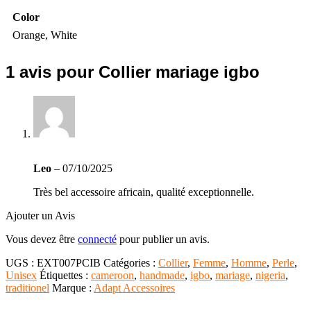
Color
Orange, White
1 avis pour
Collier mariage igbo
Note
4
sur
Leo
–
07/10/2025
5
Très bel accessoire africain, qualité exceptionnelle.
Ajouter un Avis
Vous devez être
connecté
pour publier un avis.
UGS :
EXT007PCIB
Catégories :
Collier
,
Femme
,
Homme
,
Perle
,
Unisex
Étiquettes :
cameroon
,
handmade
,
igbo
,
mariage
,
nigeria
,
traditionel
Marque :
Adapt Accessoires