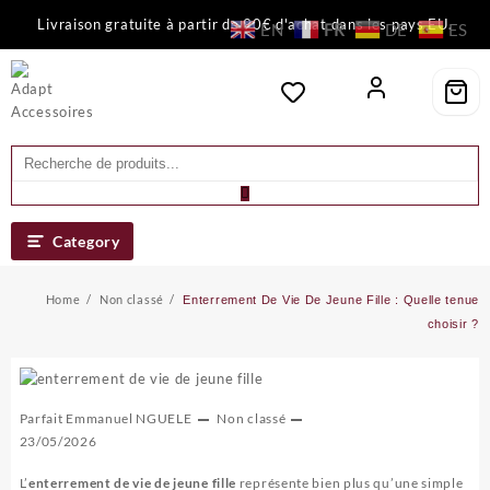
Skip
Livraison gratuite à partir de 90€ d'achat dans les pays EU.
EN
FR
DE
ES
to
content
Category
Home
Non classé
Enterrement De Vie De Jeune Fille : Quelle tenue
choisir ?
Parfait Emmanuel NGUELE
Non classé
23/05/2026
L’
enterrement de vie de jeune fille
représente bien plus qu’une simple