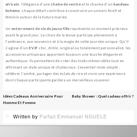
africain
, l’élégance d’une
chaîne de ventre
et le charme d’un
bandeau
bohème
, chaque détail contribue à construire un univers festif et
féminin autour de la future mariée.
Un
enterrement de vie de jeune fille
représente un moment précieux
avant le grand jour. Le choix de la tenue participe pleinement à
l’ambiance, aux souvenirs et à la magie de cette journée unique. Qu’il
s’agisse d’un
EVJF
chic, drôle, original ou totalement personnalisé, les
accessoires artisanaux apportent toujours une touche élégante et
authentique. Ils permettent de créer des looks mémorables tout en
affirmant un style unique et chaleureux. L’essentiel reste simple :
célébrer l’amitié, partager des éclats de rire et vivre une expérience
dont chaque participante gardera un merveilleux souvenir.
Navigation
Idées Cadeaux Anniversaire Pour
Baby Shower : Quel cadeau offrir ?
de
Homme Et Femme
l’article
Written by
Parfait Emmanuel NGUELE