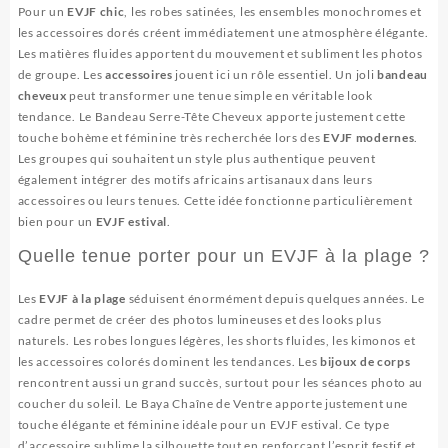
Pour un
EVJF chic
, les robes satinées, les ensembles monochromes et
les accessoires dorés créent immédiatement une atmosphère élégante.
Les matières fluides apportent du mouvement et subliment les photos
de groupe. Les
accessoires
jouent ici un rôle essentiel. Un joli
bandeau
cheveux
peut transformer une tenue simple en véritable look
tendance. Le
Bandeau Serre-Tête Cheveux
apporte justement cette
touche bohème et féminine très recherchée lors des
EVJF modernes
.
Les groupes qui souhaitent un style plus authentique peuvent
également intégrer des motifs africains artisanaux dans leurs
accessoires ou leurs tenues. Cette idée fonctionne particulièrement
bien pour un
EVJF estival
.
Quelle tenue porter pour un EVJF à la plage ?
Les
EVJF à la plage
séduisent énormément depuis quelques années. Le
cadre permet de créer des photos lumineuses et des looks plus
naturels. Les robes longues légères, les shorts fluides, les kimonos et
les accessoires colorés dominent les tendances. Les
bijoux de corps
rencontrent aussi un grand succès, surtout pour les séances photo au
coucher du soleil. Le
Baya Chaîne de Ventre
apporte justement une
touche élégante et féminine idéale pour un EVJF estival. Ce type
d’accessoire sublime la silhouette tout en renforçant l’esprit festif et