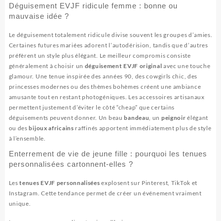
Déguisement EVJF ridicule femme : bonne ou
mauvaise idée ?
Le déguisement totalement ridicule divise souvent les groupes d’amies.
Certaines futures mariées adorent l’autodérision, tandis que d’autres
préfèrent un style plus élégant. Le meilleur compromis consiste
généralement à choisir un
déguisement EVJF original
avec une touche
glamour. Une tenue inspirée des années 90, des cowgirls chic, des
princesses modernes ou des thèmes bohèmes créent une ambiance
amusante tout en restant photogéniques. Les accessoires artisanaux
permettent justement d’éviter le côté “cheap” que certains
déguisements peuvent donner. Un beau
bandeau
, un
peignoir
élégant
ou des
bijoux africains
raffinés apportent immédiatement plus de style
à l’ensemble.
Enterrement de vie de jeune fille : pourquoi les tenues
personnalisées cartonnent-elles ?
Les
tenues EVJF personnalisées
explosent sur Pinterest, TikTok et
Instagram. Cette tendance permet de créer un événement vraiment
unique.