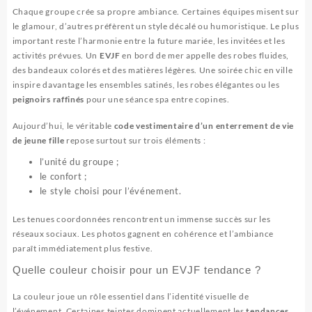
Chaque groupe crée sa propre ambiance. Certaines équipes misent sur
le glamour, d’autres préfèrent un style décalé ou humoristique. Le plus
important reste l’harmonie entre la future mariée, les invitées et les
activités prévues. Un
EVJF
en bord de mer appelle des robes fluides,
des bandeaux colorés et des matières légères. Une soirée chic en ville
inspire davantage les ensembles satinés, les robes élégantes ou les
peignoirs raffinés
pour une séance spa entre copines.
Aujourd’hui, le véritable
code vestimentaire d’un enterrement de vie
de jeune fille
repose surtout sur trois éléments :
l’unité du groupe ;
le confort ;
le style choisi pour l’événement.
Les tenues coordonnées rencontrent un immense succès sur les
réseaux sociaux. Les photos gagnent en cohérence et l’ambiance
paraît immédiatement plus festive.
Quelle couleur choisir pour un EVJF tendance ?
La couleur joue un rôle essentiel dans l’identité visuelle de
l’événement. Certaines teintes dominent actuellement les
tendances