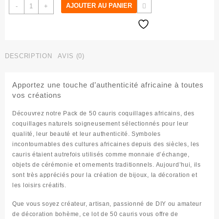
quantité
AJOUTER AU PANIER
-
+
de
Cauris
Coquillages
Africains
Pack
DESCRIPTION
AVIS (0)
50
Apportez une touche d’authenticité africaine à toutes
vos créations
Découvrez notre
Pack de 50 cauris coquillages africains
, des
coquillages naturels soigneusement sélectionnés pour leur
qualité, leur beauté et leur authenticité. Symboles
incontournables des cultures africaines depuis des siècles, les
cauris étaient autrefois utilisés comme monnaie d’échange,
objets de cérémonie et ornements traditionnels. Aujourd’hui, ils
sont très appréciés pour la création de bijoux, la décoration et
les loisirs créatifs.
Que vous soyez créateur, artisan, passionné de DIY ou amateur
de décoration bohème, ce lot de 50 cauris vous offre de