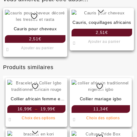
Cauris, coquillages africains
Cauris pour cheveux
2,51
€
2,51
€
Ajouter au panier
Ajouter au panier
Produits similaires
Collier africain femme et
Collier mariage igbo
Bracelet
Plage
16,99
€
–
19,99
€
11,34
€
de
Ce
Ce
Choix des options
Choix des options
prix :
produit
produit
16,99€
a
a
à
plusieurs
plusieu