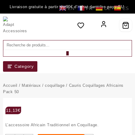
Skip
Livraison gratuite à partir de 90€ d'achat dans les pays EU.
EN
FR
DE
ES
to
content
Category
Accueil
/
Matériaux
/
coquillage
/ Cauris Coquillages Africains
Pack 50
11,13
€
L’accessoire Africain Traditionnel en Coquillage.