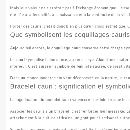
Mais leur valeur ne s’arrêtait pas à l’échange économique. Le cauri
été liée à la fécondité, à la naissance et à la continuité de la vie
Porter des cauris, c’était donc bien plus qu’un choix esthétique. 
Que symbolisent les coquillages cauris
Aujourd’hui encore, le
conserve cette charge symb
coquillage cauri
Le cauri symbolise l’abondance, au sens large. Abondance matériell
intérieur. C’est aussi un symbole de féminité sacrée, de créativit
Dans un monde moderne souvent déconnecté de la nature, le cauri 
Bracelet cauri : signification et symbol
La
va encore plus loin lorsque le co
signification du bracelet cauri
Associer les cauris à un bracelet, c’est renforcer leur message. L
attachement à la culture africaine, un goût pour l’artisanat auth
Selon les croyances, le poignet gauche est lié à la réception des 