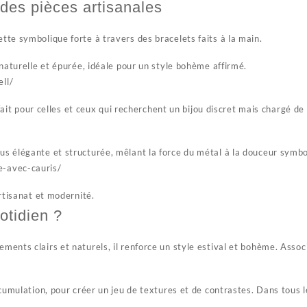
 des pièces artisanales
ette symbolique forte à travers des bracelets faits à la main.
naturelle et épurée, idéale pour un style bohème affirmé.
ll/
rfait pour celles et ceux qui recherchent un bijou discret mais chargé de
s élégante et structurée, mêlant la force du métal à la douceur symbo
e-avec-cauris/
rtisanat et modernité.
otidien ?
nts clairs et naturels, il renforce un style estival et bohème. Associé
cumulation, pour créer un jeu de textures et de contrastes. Dans tous les