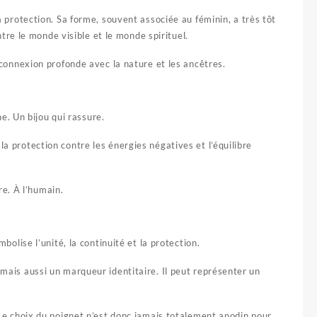
la protection. Sa forme, souvent associée au féminin, a très tôt
entre le monde visible et le monde spirituel.
e connexion profonde avec la nature et les ancêtres.
. Un bijou qui rassure.
la protection contre les énergies négatives et l’équilibre
re. À l’humain.
bolise l’unité, la continuité et la protection.
 mais aussi un marqueur identitaire. Il peut représenter un
. Le choix du poignet n’est donc jamais totalement anodin pour