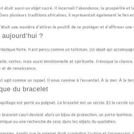
 était aussi un objet sacré. Il incarnait l’abondance, la prospérité et 
. Dans plusieurs traditions africaines, il représentait également le lien 
C’était une manière d’attirer le positif, de se protéger et d’affirmer un
 aujourd’hui ?
olique forte. Il est perçu comme un talisman. Un objet qui accompagne
e, certes, mais aussi émotionnelle et spirituelle. Il évoque la chance, 
é et de renaissance.
agit comme un rappel. Il nous ramène à l’essentiel. À la mer. À la ter
ique du bracelet
quillage est porté au poignet. Le bracelet est un cercle. Et le cercle sym
e bracelet cauri devient alors un bijou de protection, un porte-bonheur,
entique ou une recherche de sens dans les objets du quotidien.
énergies, tandis que le poignet droit symbolise l’action et l’expression