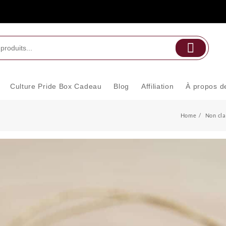
Culture Pride Box Cadeau
Blog
Affiliation
À propos d
Home
Non cl