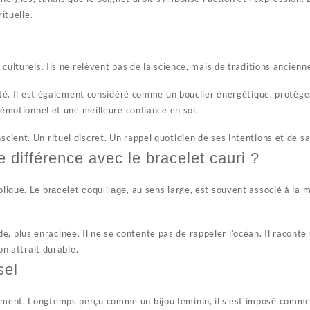
ituelle.
 culturels. Ils ne relèvent pas de la science, mais de traditions ancie
rité. Il est également considéré comme un bouclier énergétique, protég
 émotionnel et une meilleure confiance en soi.
ient. Un rituel discret. Un rappel quotidien de ses intentions et de sa 
le différence avec le bracelet cauri ?
olique. Le
, au sens large, est souvent associé à la me
bracelet coquillage
onde, plus enracinée. Il ne se contente pas de rappeler l’océan. Il racont
on attrait durable.
sel
ement. Longtemps perçu comme un bijou féminin, il s’est imposé comme