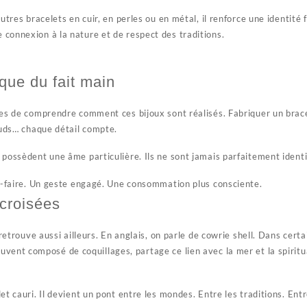
autres bracelets en cuir, en perles ou en métal, il renforce une identi
 connexion à la nature et de respect des traditions.
ique du fait main
ses de comprendre comment ces bijoux sont réalisés. Fabriquer un brac
nœuds… chaque détail compte.
possèdent une âme particulière. Ils ne sont jamais parfaitement identiq
oir-faire. Un geste engagé. Une consommation plus consciente.
 croisées
 retrouve aussi ailleurs. En anglais, on parle de
cowrie shell
. Dans certa
ouvent composé de coquillages, partage ce lien avec la mer et la spiritu
et cauri. Il devient un pont entre les mondes. Entre les traditions. Entr