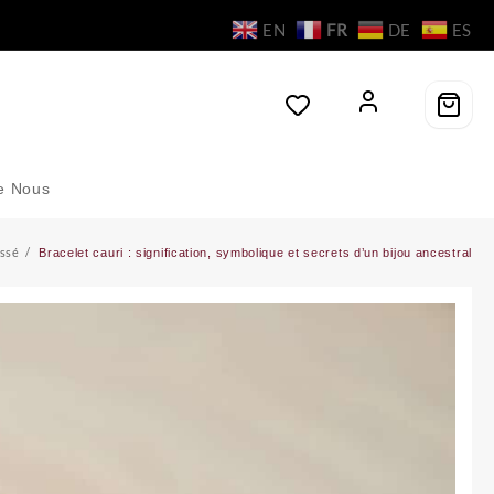
EN
FR
DE
ES
e Nous
assé
Bracelet cauri : signification, symbolique et secrets d’un bijou ancestral