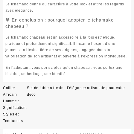
Le tchamako donne
du caractère
à votre look et attire les regards
avec élégance.
🧡 En conclusion : pourquoi adopter le tchamako
chapeau ?
Le
tchamako chapeau
est un accessoire à la fois esthétique,
pratique et profondément significatif. Il incarne l’esprit d’une
jeunesse africaine fière de ses origines, engagée dans la
valorisation de son artisanat et ouverte à l’expression individuelle.
En l’adoptant, vous portez plus qu’un chapeau :
vous portez une
histoire, un héritage, une identité
.
Navigation
Collier
Set de table africain : l’élégance artisanale pour votre
de
Africain
déco
l’article
Homme :
Signification,
Styles et
Tendances