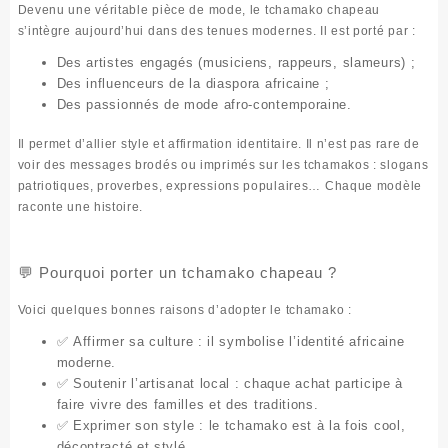
Devenu une véritable
pièce de mode
, le
tchamako chapeau
s’intègre aujourd’hui dans des tenues modernes. Il est porté par :
Des artistes engagés (musiciens, rappeurs, slameurs) ;
Des influenceurs de la diaspora africaine ;
Des passionnés de mode afro-contemporaine.
Il permet d’allier
style et affirmation identitaire
. Il n’est pas rare de
voir des messages brodés ou imprimés sur les tchamakos : slogans
patriotiques, proverbes, expressions populaires… Chaque modèle
raconte une histoire.
💬 Pourquoi porter un tchamako chapeau ?
Voici quelques bonnes raisons d’adopter le tchamako :
✅
Affirmer sa culture
: il symbolise l’identité africaine
moderne.
✅
Soutenir l’artisanat local
: chaque achat participe à
faire vivre des familles et des traditions.
✅
Exprimer son style
: le tchamako est à la fois cool,
décontracté et stylé.