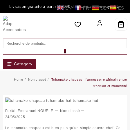
Skip
Livraison gratuite à partir de 90€ d'achat dans les pays EU.
EN
FR
DE
ES
to
content
Category
Home
Non classé
Tchamako chapeau : l’accessoire africain entre
tradition et modernité
Parfait Emmanuel NGUELE
Non classé
24/05/2025
Le
tchamako chapeau
est bien plus qu’un simple couvre-chef. Ce