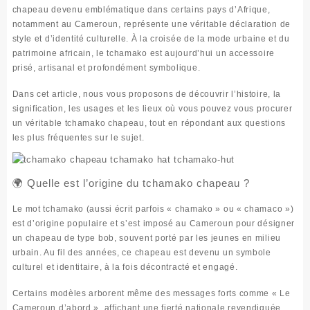
chapeau devenu emblématique dans certains pays d’Afrique,
notamment au Cameroun, représente une véritable déclaration de
style et d’identité culturelle. À la croisée de la mode urbaine et du
patrimoine africain, le tchamako est aujourd’hui un
accessoire
prisé
, artisanal et profondément symbolique.
Dans cet article, nous vous proposons de découvrir l’histoire, la
signification, les usages et les lieux où vous pouvez vous procurer
un véritable
tchamako chapeau
, tout en répondant aux questions
les plus fréquentes sur le sujet.
🌍 Quelle est l’origine du tchamako chapeau ?
Le mot
tchamako
(aussi écrit parfois «
chamako
» ou «
chamaco
»)
est d’origine populaire et s’est imposé au Cameroun pour désigner
un
chapeau de type bob
, souvent porté par les jeunes en milieu
urbain. Au fil des années, ce
chapeau
est devenu un symbole
culturel et identitaire, à la fois décontracté et engagé.
Certains modèles arborent même des messages forts comme
« Le
Cameroun d’abord »
, affichant une fierté nationale revendiquée.