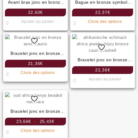
Avant bras jonc en bronze
Bague en bronze symbole
avec Cauris
andikra
22,60
€
22,37
€
Ce
Ajouter au panier
Choix des options
produit
a
plusie
variati
Les
Bracelet jonc en bronze
option
avec Cauris
Bracelet jonc en bronze
21,36
€
peuven
avec marquage bologan
21,36
€
Ce
être
Choix des options
produit
choisi
Ajouter au panier
a
sur
plusieurs
la
variations.
page
Les
du
options
Bracelet jonc en bronze
produit
peuvent
avec symbole Andikra
Plage
23,66
€
–
25,43
€
être
de
Ce
choisies
Choix des options
prix :
produit
sur