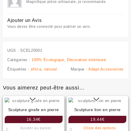
Magnifique pièce artisanale, je recommande.
Ajouter un Avis
Vous devez être
connecté
pour publier un avis.
UGS :
SCEL25001
Catégories :
100% Ecologique
,
Décoration intérieure
Étiquettes :
africa
,
natural
Marque :
Adapt Accessoires
Vous aimerez peut-être aussi…
Sculpture girafe en pierre
Sculpture lion en pierre
16,34
€
19,44
€
Ce
Ajouter au panier
Choix des options