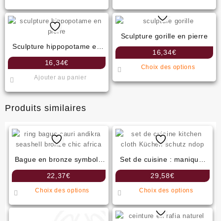
produit
a
plusie
variati
Sculpture gorille en pierre
Les
Sculpture hippopotame en
16,34
€
option
pierre
16,34
€
Ce
peuven
Choix des options
produit
être
Ajouter au panier
a
choisi
plusie
sur
Produits similaires
variati
la
Les
page
option
du
peuven
produit
être
Bague en bronze symbole
Set de cuisine : manique,
choisi
andikra
tablier, gant, essuie-main
sur
22,37
€
29,58
€
la
Ce
Ce
page
Choix des options
Choix des options
produit
produit
du
a
a
produit
plusieurs
plusieu