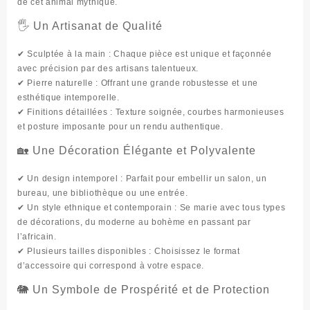
de cet animal mythique.
🖐️ Un Artisanat de Qualité
✔
Sculptée à la main
: Chaque pièce est unique et façonnée
avec précision par des artisans talentueux.
✔
Pierre naturelle
: Offrant une grande robustesse et une
esthétique intemporelle.
✔
Finitions détaillées
: Texture soignée, courbes harmonieuses
et posture imposante pour un rendu authentique.
🏡 Une Décoration Élégante et Polyvalente
✔
Un design intemporel
: Parfait pour embellir un
salon, un
bureau, une bibliothèque ou une entrée
.
✔
Un style ethnique et contemporain
: Se marie avec tous types
de décorations, du moderne au bohème en passant par
l’africain.
✔
Plusieurs tailles disponibles
: Choisissez le format
d’
accessoire
qui correspond à votre espace.
🐘 Un Symbole de Prospérité et de Protection