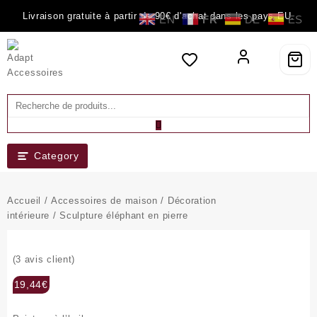
Skip
Livraison gratuite à partir de 90€ d'achat dans les pays EU.
EN
FR
DE
ES
to
content
Category
Accueil
/
Accessoires de maison
/
Décoration
intérieure
/ Sculpture éléphant en pierre
(
3
avis client)
19,44
€