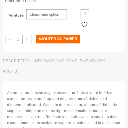
Peinture à l’huile
Peinture
quantité
AJOUTER AU PANIER
-
+
de
Sculpture
éléphant
DESCRIPTION
INFORMATIONS COMPLÉMENTAIRES
en
pierre
AVIS (3)
Apportez une
touche majestueuse et raffinée
à votre intérieur
avec notre
sculpture éléphant en pierre
, un véritable chef-
d’œuvre d’artisanat. Symbole de
protection, de prospérité et de
sagesse
, l’éléphant est une figure emblématique dans de
nombreuses cultures. Réalisée à la main avec un souci du détail
exceptionnel, cette sculpture capture la
noblesse et la puissance