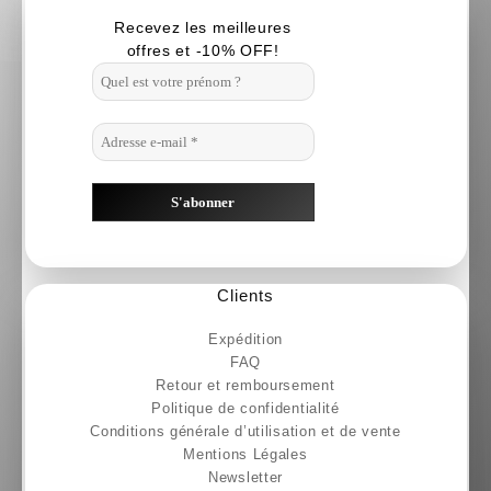
sur
Recevez les meilleures
la
offres et -10% OFF!
page
du
produit
Clients
Expédition
FAQ
Retour et remboursement
Politique de confidentialité
Conditions générale d’utilisation et de vente
Mentions Légales
Newsletter