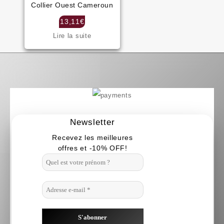
Les
Collier Ouest Cameroun
du
options
produit
13,11
€
peuvent
Lire la suite
être
choisies
sur
la
page
du
produit
Newsletter
Recevez les meilleures
offres et -10% OFF!