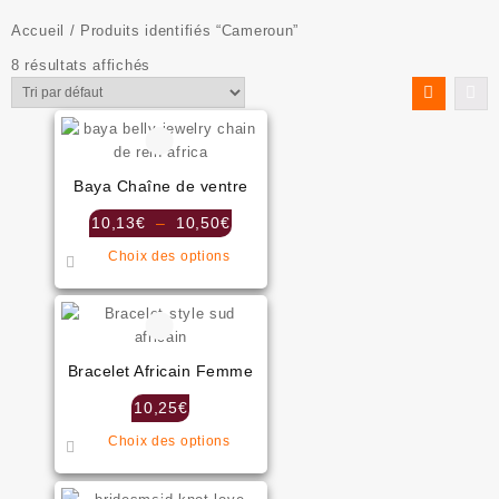
Accueil
/ Produits identifiés “Cameroun”
8 résultats affichés
Baya Chaîne de ventre
Plage
10,13
€
–
10,50
€
de
Ce
Choix des options
prix :
produit
10,13€
a
à
plusieurs
10,50€
variations.
Les
Bracelet Africain Femme
options
10,25
€
peuvent
Ce
être
Choix des options
produit
choisies
a
sur