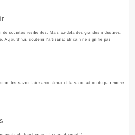
ir
n de sociétés résilientes. Mais au-delà des grandes industries,
. Aujourd’hui, soutenir l’
artisanat africain
ne signifie pas
sion des savoir-faire ancestraux
et la
valorisation du patrimoine
es
mment cela fonctionne-t-il concrètement ?