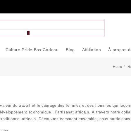
Culture Pride Box Cadeau
Blog
Affiliation
À propos 
Home
No
a valeur du travail et le courage des femmes et des hommes qui faço
le développement économique :
l’artisanat africain
. À travers notre col
e traditionnel africain. Découvrez comment ensemble, nous participon
Tube