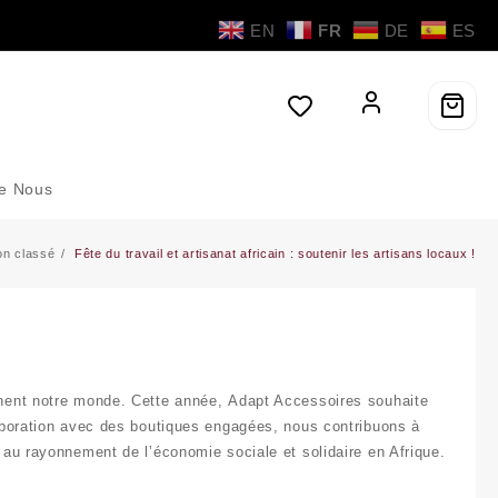
EN
FR
DE
ES
de Nous
n classé
Fête du travail et artisanat africain : soutenir les artisans locaux !
nnent notre monde. Cette année,
Adapt Accessoires
souhaite
laboration avec des boutiques engagées, nous contribuons à
s au rayonnement de l’
économie sociale et solidaire en Afrique
.