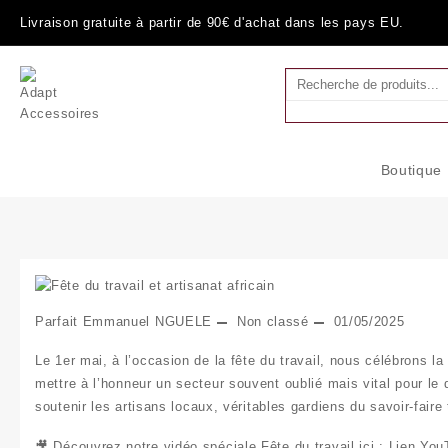
Skip
Livraison gratuite à partir de 90€ d'achat dans les pays EU.
to
content
Boutique
Parfait Emmanuel NGUELE
Non classé
01/05/2025
Le 1er mai, à l’occasion de la
fête du travail
, nous célébrons l
mettre à l’honneur un secteur souvent oublié mais vital pour 
soutenir les
artisans locaux
, véritables gardiens du savoir-fair
🎥 Découvrez notre vidéo spéciale Fête du travail ici :
Lien You