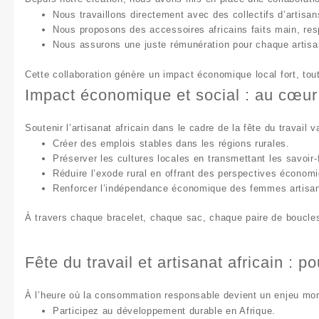
Nous travaillons directement avec
des collectifs d’artisan
Nous proposons des
accessoires africains faits main
, re
Nous assurons une
juste rémunération
pour chaque artisan
Cette collaboration génère un
impact économique local
fort, tou
Impact économique et social : au cœu
Soutenir l’
artisanat africain
dans le cadre de la
fête du travail
va
Créer des emplois stables
dans les régions rurales.
Préserver les cultures locales
en transmettant les savoir-f
Réduire l’exode rural
en offrant des perspectives économi
Renforcer l’indépendance économique des femmes
artisa
À travers chaque bracelet, chaque sac, chaque paire de boucles
Fête du travail et artisanat africain : 
À l’heure où la consommation responsable devient un enjeu mo
Participez au
développement durable en Afrique
.