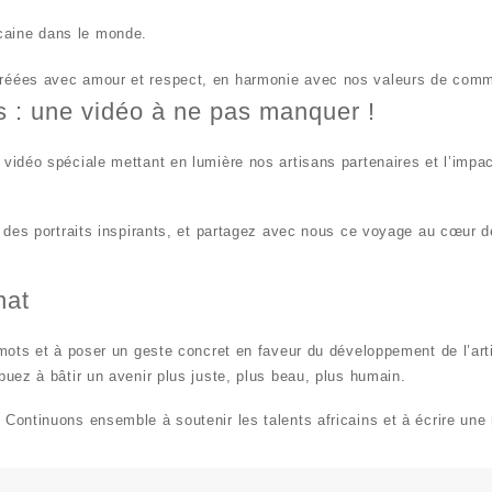
icaine
dans le monde.
créées avec amour et respect, en harmonie avec nos valeurs de
comme
 : une vidéo à ne pas manquer !
e
vidéo spéciale
mettant en lumière nos artisans partenaires et l’impact
des portraits inspirants, et partagez avec nous ce voyage au cœur de 
nat
 mots et à poser un geste concret en faveur du
développement de l’arti
ibuez à
bâtir un avenir plus juste, plus beau, plus humain
.
.
Continuons ensemble à soutenir les talents africains et à écrire une n