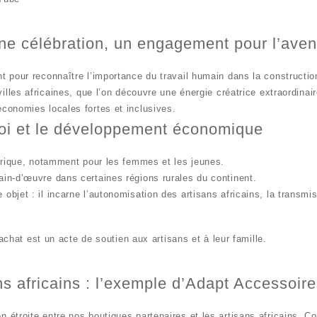
’une célébration, un engagement pour l’aven
t pour reconnaître l’importance du travail humain dans la constructio
illes africaines, que l’on découvre une énergie créatrice extraordinaire
économies locales fortes et inclusives
.
mploi et le développement économique
rique
, notamment pour les femmes et les jeunes.
in-d’œuvre dans certaines régions rurales du continent.
 objet : il incarne
l’autonomisation des artisans africains
, la
transmis
achat est un acte de soutien
aux artisans et à leur famille.
ns africains : l’exemple d’Adapt Accessoir
on étroite entre nos boutiques partenaires et les artisans africains
. Co