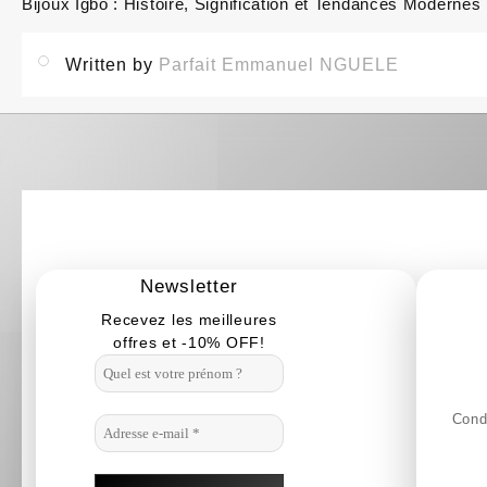
Bijoux Igbo : Histoire, Signification et Tendances Modernes
Navigation
de
Written by
Parfait Emmanuel NGUELE
l’article
Newsletter
Recevez les meilleures
offres et -10% OFF!
Condi