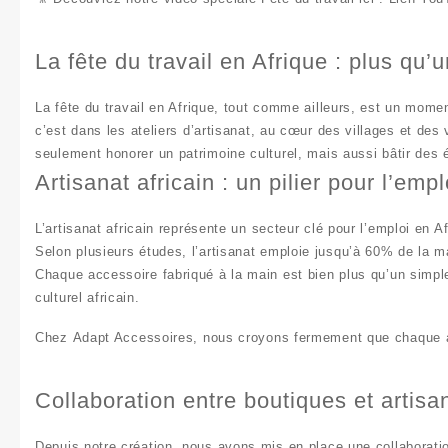
La fête du travail en Afrique : plus qu
La
fête du travail en Afrique
, tout comme ailleurs, est un momen
c’est dans les
ateliers d’artisanat
, au cœur des villages et des v
seulement honorer un patrimoine culturel, mais aussi
bâtir des 
Artisanat africain : un pilier pour l’e
L’
artisanat africain
représente un secteur clé pour l’
emploi en Af
Selon plusieurs études, l’artisanat emploie jusqu’à
60%
de la ma
Chaque accessoire fabriqué à la main est bien plus qu’un simple
culturel africain
.
Chez
Adapt Accessoires
, nous croyons fermement que
chaque 
Collaboration entre boutiques et artisa
Depuis notre création, nous avons mis en place une
collaborati