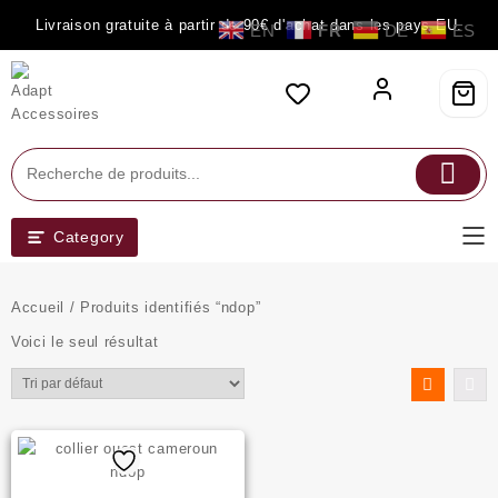
Skip
Livraison gratuite à partir de 90€ d'achat dans les pays EU.
EN
FR
DE
ES
to
content
Category
Accueil
/ Produits identifiés “ndop”
Voici le seul résultat