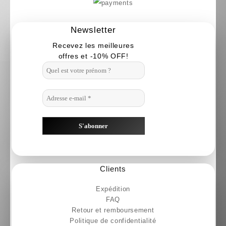
peuvent
produit
produit
être
Newsletter
choisies
sur
Recevez les meilleures
la
offres et -10% OFF!
page
du
produit
Clients
Expédition
FAQ
Retour et remboursement
Politique de confidentialité