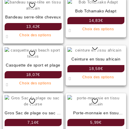
Bob Tchamako Adapt
Bandeau serre-tête cheveux
14,83
€
13,42
€
Ce
Choix des options
Ce
produit
Choix des options
produit
a
a
plusie
plusieurs
variati
variations.
Les
Ceinture en tissu africain
Les
option
Casquette de sport et plage
18,58
€
options
peuven
18,07
€
Ce
peuvent
être
Choix des options
Ce
produit
être
choisi
Choix des options
produit
a
choisies
sur
a
plusie
sur
la
plusieurs
variati
la
page
variations.
Les
page
du
Les
option
Gros Sac de plage ou sac de
Porte-monnaie en tissu
du
produit
options
peuven
course
africain
produit
7,14
€
5,99
€
peuvent
être